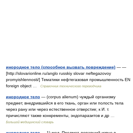
инородное тело (способное вызвать повреждение)
— —
[http://slovarionline.ru/anglo russkiy slovar neftegazovoy
promyishlennosti/] Тематики нефтегазовая промышленность EN
foreign object …
Справочник технического переводчика
инородное тело
— (corpus alienum) чуждый организму
предмет, внедрившийся в его ткань, орган или полость тела
через рану или через естественное отверстие; к И. т.
причисляют также конкременты, эндопаразитов и др …
Большой медицинский словарь
инородное тело
— 1) мед. Предмет, попавший извне в