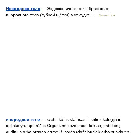
Инородное тело
— Эндоскопическое изображение
инородного тела (зубной щётки) в желудке …
Википедия
инородное тело
— svetimkūnis statusas T sritis ekologija ir
aplinkotyra apibrėžtis Organizmui svetimas daiktas, patekęs į
audinius arba organo ertmę iš išorės (dažniausiai) arba susidaręs