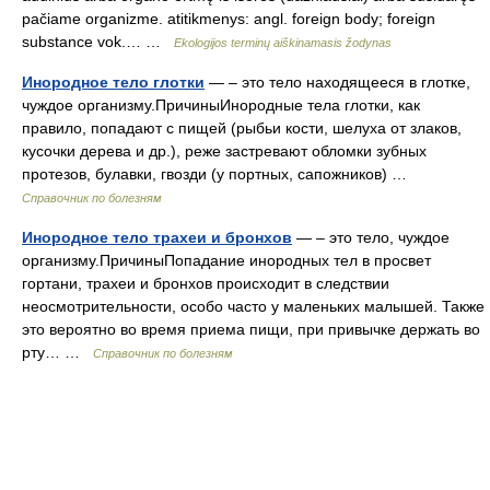
pačiame organizme. atitikmenys: angl. foreign body; foreign
substance vok.… …
Ekologijos terminų aiškinamasis žodynas
Инородное тело глотки
— – это тело находящееся в глотке,
чуждое организму.ПричиныИнородные тела глотки, как
правило, попадают с пищей (рыбьи кости, шелуха от злаков,
кусочки дерева и др.), реже застревают обломки зубных
протезов, булавки, гвозди (у портных, сапожников) …
Справочник по болезням
Инородное тело трахеи и бронхов
— – это тело, чуждое
организму.ПричиныПопадание инородных тел в просвет
гортани, трахеи и бронхов происходит в следствии
неосмотрительности, особо часто у маленьких малышей. Также
это вероятно во время приема пищи, при привычке держать во
рту… …
Справочник по болезням